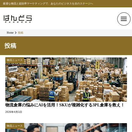
最適な物流と超効率マーケティングで、あなたのビジネスを次のステージへ
Home
投稿
投稿
物流ニュース
物流倉庫の悩みにAIを活用！SKUが複雑化する3PL倉庫を救え！
2026年4月5日
物流ニュース