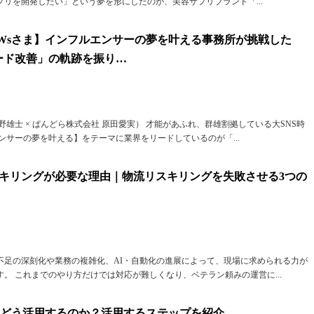
リを開発したい」という夢を形にしたのが、美容サプリブランド「...
Wsさま】インフルエンサーの夢を叶える事務所が挑戦した
ード改善」の軌跡を振り…
奥野雄士 × ぱんどら株式会社 原田愛実） 才能があふれ、群雄割拠している大SNS時
ンサーの夢を叶える】をテーマに業界をリードしているのが「...
キリングが必要な理由｜物流リスキリングを失敗させる3つの
不足の深刻化や業務の複雑化、AI・自動化の進展によって、現場に求められる力が
。 これまでのやり方だけでは対応が難しくなり、ベテラン頼みの運営に...
をどう活用するのか？活用するステップを紹介