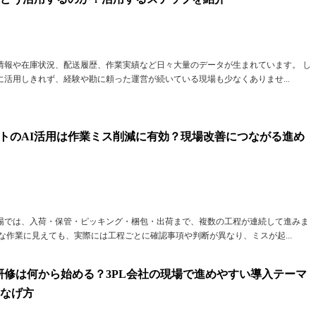
情報や在庫状況、配送履歴、作業実績など日々大量のデータが生まれています。 し
活用しきれず、経験や勘に頼った運営が続いている現場も少なくありませ...
トのAI活用は作業ミス削減に有効？現場改善につながる進め
場では、入荷・保管・ピッキング・梱包・出荷まで、複数の工程が連続して進みま
な作業に見えても、実際には工程ごとに確認事項や判断が異なり、ミスが起...
研修は何から始める？3PL会社の現場で進めやすい導入テーマ
つなげ方