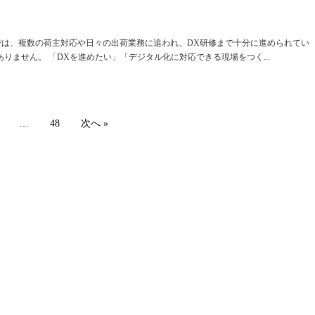
庫では、複数の荷主対応や日々の出荷業務に追われ、DX研修まで十分に進められてい
りません。 「DXを進めたい」「デジタル化に対応できる現場をつく...
…
48
次へ »