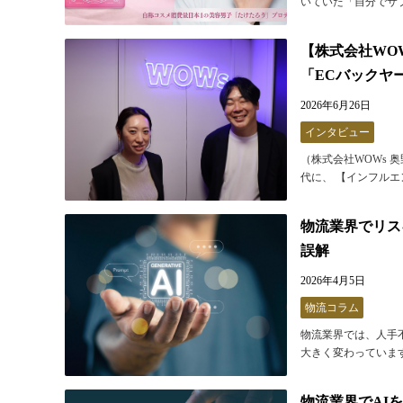
いていた「自分でサプ
【株式会社WO
「ECバックヤ
2026年6月26日
インタビュー
（株式会社WOWs 
代に、 【インフルエ
物流業界でリス
誤解
2026年4月5日
物流コラム
物流業界では、人手
大きく変わっています
物流業界でAI