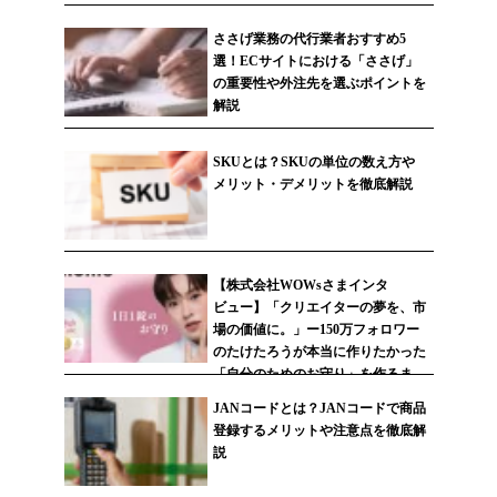
ささげ業務の代行業者おすすめ5
選！ECサイトにおける「ささげ」
の重要性や外注先を選ぶポイントを
解説
SKUとは？SKUの単位の数え方や
メリット・デメリットを徹底解説
【株式会社WOWsさまインタ
ビュー】「クリエイターの夢を、市
場の価値に。」ー150万フォロワー
のたけたろうが本当に作りたかった
「自分のためのお守り」を作るま
で。
JANコードとは？JANコードで商品
登録するメリットや注意点を徹底解
説