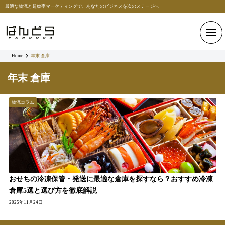
最適な物流と超効率マーケティングで、あなたのビジネスを次のステージへ
Home
年末 倉庫
年末 倉庫
物流コラム
おせちの冷凍保管・発送に最適な倉庫を探すなら？おすすめ冷凍
倉庫5選と選び方を徹底解説
2025年11月24日