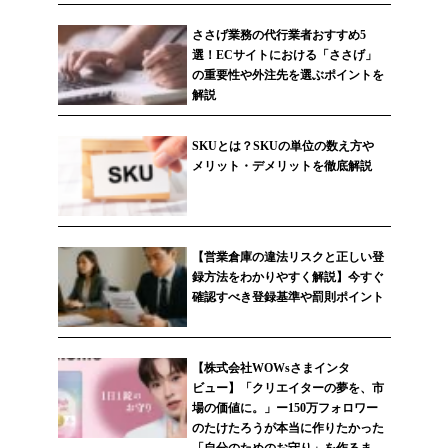
ささげ業務の代行業者おすすめ5
選！ECサイトにおける「ささげ」
の重要性や外注先を選ぶポイントを
解説
SKUとは？SKUの単位の数え方や
メリット・デメリットを徹底解説
【営業倉庫の違法リスクと正しい登
録方法をわかりやすく解説】今すぐ
確認すべき登録基準や罰則ポイント
【株式会社WOWsさまインタ
ビュー】「クリエイターの夢を、市
場の価値に。」ー150万フォロワー
のたけたろうが本当に作りたかった
「自分のためのお守り」を作るま